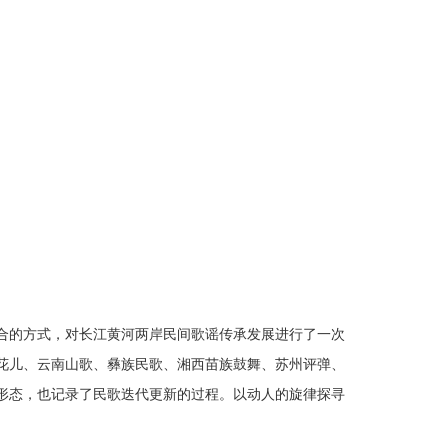
融合的方式，对长江黄河两岸民间歌谣传承发展进行了一次
花儿、云南山歌、彝族民歌、湘西苗族鼓舞、苏州评弹、
形态，也记录了民歌迭代更新的过程。以动人的旋律探寻