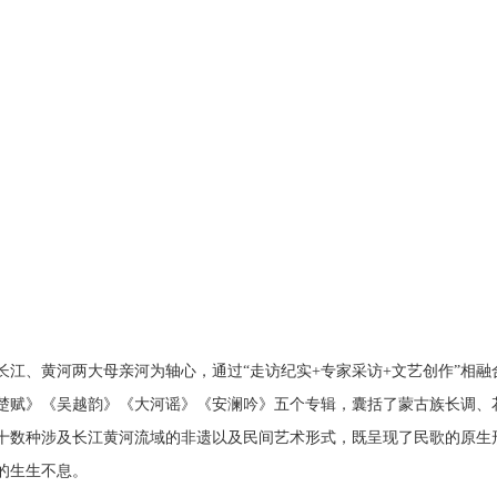
长江、黄河两大母亲河为轴心，通过“走访纪实+专家采访+文艺创作”相
楚赋》《吴越韵》《大河谣》《安澜吟》五个专辑，囊括了蒙古族长调、
十数种涉及长江黄河流域的非遗以及民间艺术形式，既呈现了民歌的原生
的生生不息。