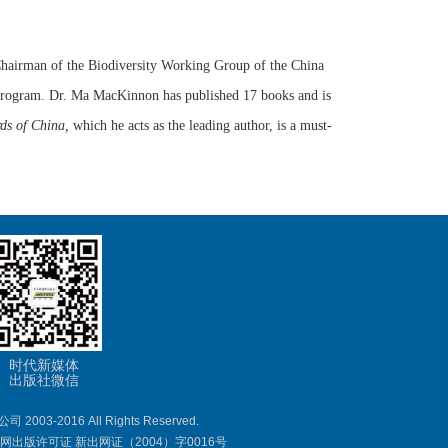
Chairman of the Biodiversity Working Group of the China
Program. Dr. Ma MacKinnon has published 17 books and is
ds of China,
which he acts as the leading author, is a must-
时代新媒体
出版社微信
-2016 All Rights Reserved.
互联网出版许可证 新出网证（2004）字0016号